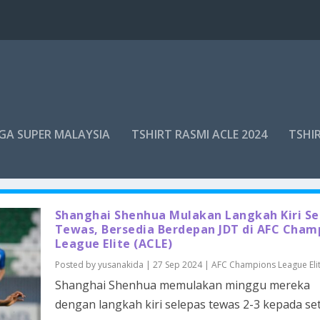
IGA SUPER MALAYSIA
TSHIRT RASMI ACLE 2024
TSHIR
Shanghai Shenhua Mulakan Langkah Kiri Se
Tewas, Bersedia Berdepan JDT di AFC Cham
League Elite (ACLE)
Posted by
yusanakida
|
27 Sep 2024
|
AFC Champions League Eli
Shanghai Shenhua memulakan minggu mereka
dengan langkah kiri selepas tewas 2-3 kepada sete