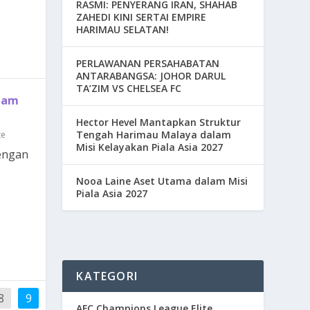
RASMI: PENYERANG IRAN, SHAHAB
ZAHEDI KINI SERTAI EMPIRE
HARIMAU SELATAN!
PERLAWANAN PERSAHABATAN
ANTARABANGSA: JOHOR DARUL
TA’ZIM VS CHELSEA FC
alam
Hector Hevel Mantapkan Struktur
Tengah Harimau Malaya dalam
te
Misi Kelayakan Piala Asia 2027
dengan
Nooa Laine Aset Utama dalam Misi
Piala Asia 2027
KATEGORI
8
9
AFC Champions League Elite